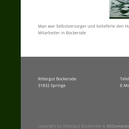
Man war Selbstversorger und belieferte den Ha
Mitarbeiter in Bockerode
Rittergut Bockerode
Tele
31832 Springe
E-Ma
copyright by Rittergut Bockerode &
GSCompute