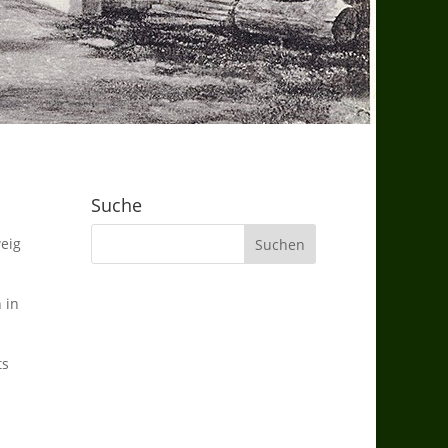
Suche
weig
 in
ts