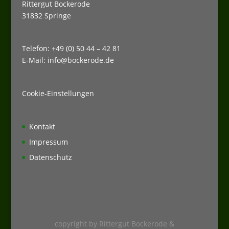
Rittergut Bockerode
31832 Springe
Telefon: +49 (0) 50 44 – 42 81
E-Mail: info@bockerode.de
Cookie-Einstellungen
Kontakt
Impressum
Datenschutz
copyright by Rittergut Bockerode &