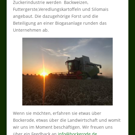
Zuckerindustrie werden Backweizen,
Futtergerste,Veredlungskartoffeln und Silomais
angebaut. Die dazugehörige Forst und die
Beteiligung an einer Biogasanlage runden das
Unternehmen ab.
Wenn sie möchten, erfahren sie etwas über
Bockerode, etwas über die Landwirtschaft und womit
wir uns im Moment beschäftigen. Wir freuen uns
über ein Feedback an
info@bockerode.de